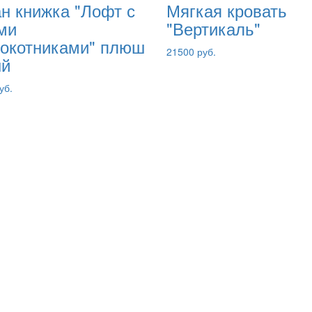
н книжка "Лофт с
Мягкая кровать
ми
"Вертикаль"
окотниками" плюш
21500 руб.
ый
уб.