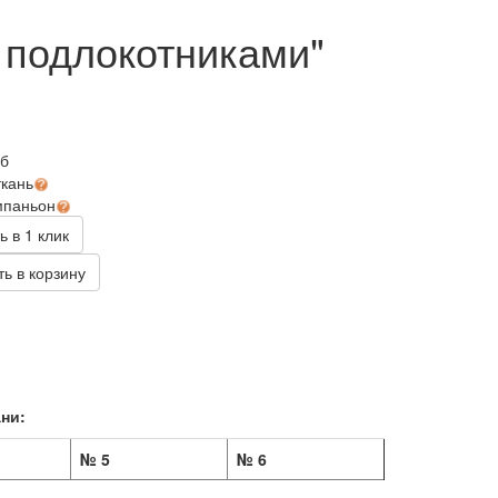
 подлокотниками"
уб
ткань
мпаньон
ь в 1 клик
ь в корзину
ни:
№ 5
№ 6