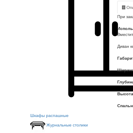
Опи
При зак
Исполь
Вместит
Диван к
Габари
Ширина
Глубин
Высота
Спальн
Шкафы распашные
Журнальные столики