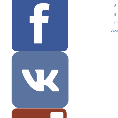
8
8 
m
Зака