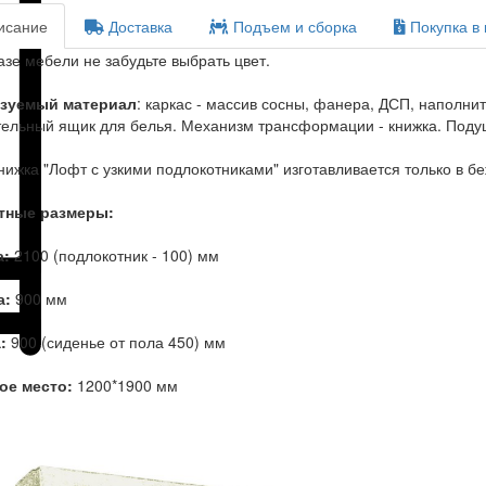
сание
Доставка
Подъем и сборка
Покупка в 
азе мебели не забудьте выбрать цвет.
зуемый материал
: каркас - массив сосны, фанера, ДСП, наполни
ельный ящик для белья. Механизм трансформации - книжка. Подуш
нижка "Лофт с узкими подлокотниками" изготавливается только в б
тные размеры:
:
2100 (подлокотник - 100) мм
а:
900 мм
:
900 (сиденье от пола 450) мм
ое место:
1200*1900 мм