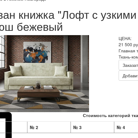
ван книжка "Лофт с узкими
юш бежевый
ЦЕНА:
21 500 р
Главная 
Ткань-ко
Заказат
Добавит
Стоимость категорий тка
№ 2
№ 3
№ 4