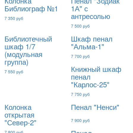
Колонка
Пенал "Зодиак
Библиограф №1
1А" с
антресолью
7 350 руб
7 500 руб
Библиотечный
Шкаф пенал
шкаф 1/7
"Альма-1"
(модульная
7 700 руб
группа)
Книжный шкаф
7 550 руб
пенал
"Карлос-25"
7 750 руб
Колонка
Пенал "Ненси"
открытая
"Север-2"
7 900 руб
Пенал
7 800 руб