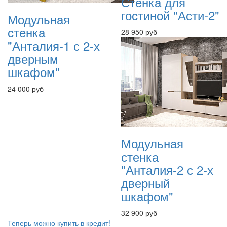
Стенка для
гостиной "Асти-2"
Модульная
стенка
28 950 руб
"Анталия-1 с 2-х
дверным
шкафом"
24 000 руб
Модульная
стенка
"Анталия-2 с 2-х
дверный
шкафом"
32 900 руб
Теперь можно купить в кредит!