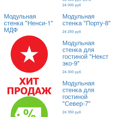
24 000 руб
Модульная
Модульная
стенка "Ненси-1"
стенка "Порту-8"
МДФ
24 250 руб
Модульная
стенка для
гостиной "Некст
эко-9"
24 300 руб
Модульная
стенка для
гостиной
"Север-7"
24 350 руб