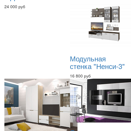
24 000 руб
Модульная
стенка "Ненси-3"
16 800 руб