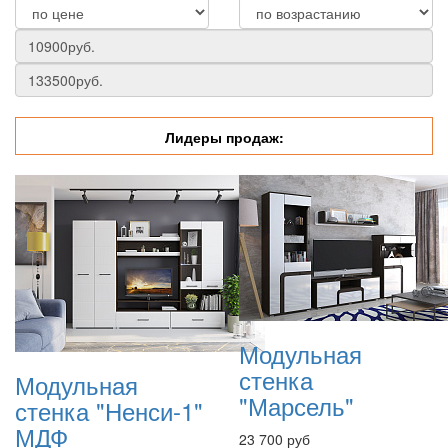
Лидеры продаж:
Модульная
стенка
Модульная
"Марсель"
стенка "Ненси-1"
МДФ
23 700 руб