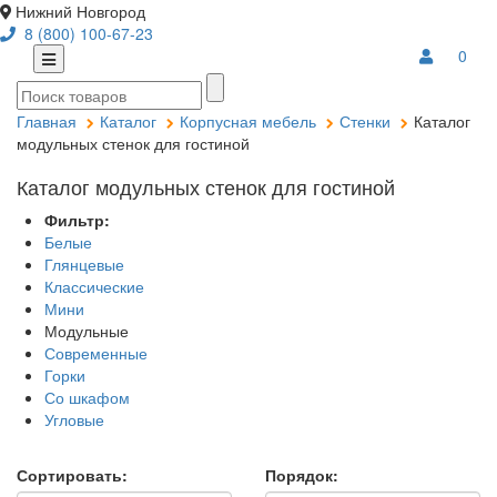
Нижний Новгород
8 (800) 100-67-23
0
Главная
Каталог
Корпусная мебель
Стенки
Каталог
модульных стенок для гостиной
Каталог модульных стенок для гостиной
Фильтр:
Белые
Глянцевые
Классические
Мини
Модульные
Современные
Горки
Со шкафом
Угловые
Сортировать:
Порядок: