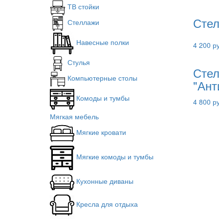
ТВ стойки
Стел
Стеллажи
Навесные полки
4 200 р
Стулья
Стел
Компьютерные столы
"Ант
Комоды и тумбы
4 800 р
Мягкая мебель
Мягкие кровати
Мягкие комоды и тумбы
Кухонные диваны
Кресла для отдыха