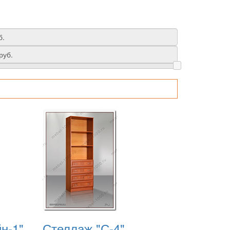
н-1"
Стеллаж "С-4"