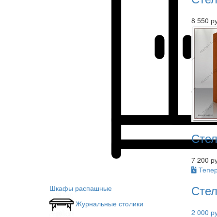
8 550 р
Стел
7 200 р
Тепер
Стел
Шкафы распашные
Журнальные столики
2 000 р