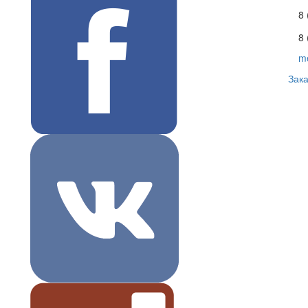
8
8 
m
Зака