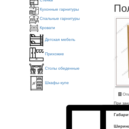
По
Кухонные гарнитуры
Спальные гарнитуры
Кровати
Детская мебель
Прихожие
Столы обеденные
Шкафы-купе
Опи
При зак
Габари
Ширин