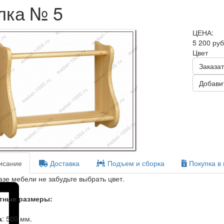
лка № 5
ЦЕНА:
5 200 ру
Цвет
Заказат
Добавит
сание
Доставка
Подъем и сборка
Покупка в 
азе мебели не забудьте выбрать цвет.
тные размеры:
а
: 500 мм.