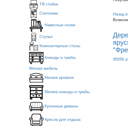
ТВ стойки
Стеллажи
Назад в
Возможн
Навесные полки
Дере
Стулья
ярус
Компьютерные столы
"Фре
Комоды и тумбы
35050 р
Мягкая мебель
Мягкие кровати
Мягкие комоды и тумбы
Кухонные диваны
Кресла для отдыха