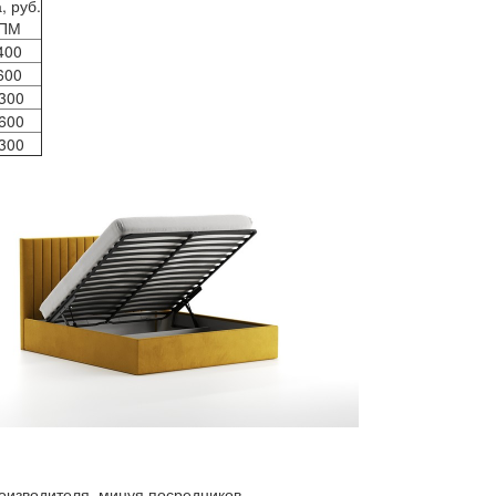
, руб.
 ПМ
400
600
300
600
300
роизводителя, минуя посредников.