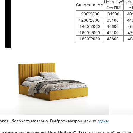
Цена, руб
Цена
Сп. место, мм
без ПМ
с
900*2000
34900
40
1200*2000
39100
44
1400*2000
40800
46
1600*2000
42100
47
1800*2000
43800
49
овать без учета матраца. Выбрать матрац можно
здесь;
я в
интернет магазине "Мир Мебели"
, Вы получаете мебель от п