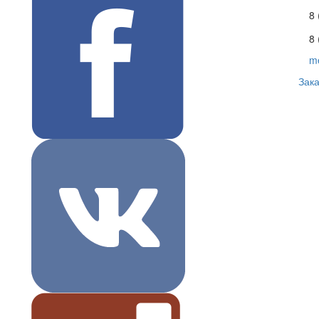
8
8 
m
Зака